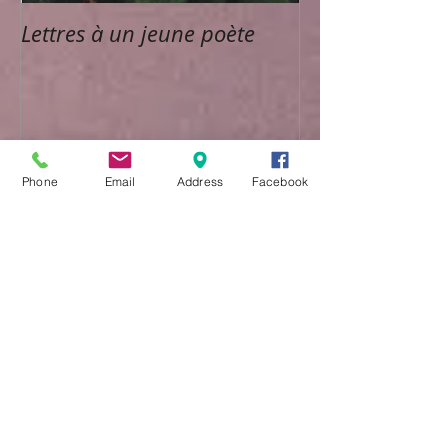
Lettres à un jeune poète
Phone
Email
Address
Facebook
Posts Récents
Plaidoyer pour une
communication fluide...
La lecture comme moyen
d'expansion