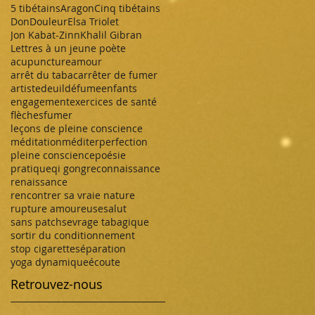
5 tibétains
Aragon
Cinq tibétains
Don
Douleur
Elsa Triolet
Jon Kabat-Zinn
Khalil Gibran
Lettres à un jeune poète
acupuncture
amour
arrêt du tabac
arrêter de fumer
artiste
deuil
défume
enfants
engagement
exercices de santé
flèches
fumer
leçons de pleine conscience
méditation
méditer
perfection
pleine conscience
poésie
pratique
qi gong
reconnaissance
renaissance
rencontrer sa vraie nature
rupture amoureuse
salut
sans patch
sevrage tabagique
sortir du conditionnement
stop cigarette
séparation
yoga dynamique
écoute
Retrouvez-nous