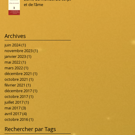
et de l'âme
Archives
juin 2024
(1)
1 post
novembre 2023
(1)
1 post
janvier 2023
(1)
1 post
mai 2022
(1)
1 post
mars 2022
(1)
1 post
décembre 2021
(1)
1 post
octobre 2021
(1)
1 post
février 2021
(1)
1 post
décembre 2017
(1)
1 post
octobre 2017
(1)
1 post
juillet 2017
(1)
1 post
mai 2017
(3)
3 posts
avril 2017
(4)
4 posts
octobre 2016
(1)
1 post
Rechercher par Tags